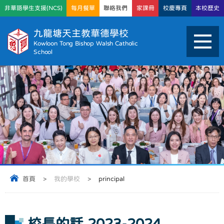
非華語學生支援(NCS)
每月餐單
聯絡我們
家課冊
校慶專頁
本校歷史
九龍塘天主教華德學校
Kowloon Tong Bishop Walsh Catholic
School
首頁
>
我的學校
>
principal
校長的話 2023-2024