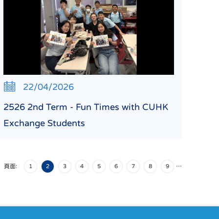
22/04/2026
2526 2nd Term - Fun Times with CUHK
Exchange Students
頁面:
1
2
3
4
5
6
7
8
9
…