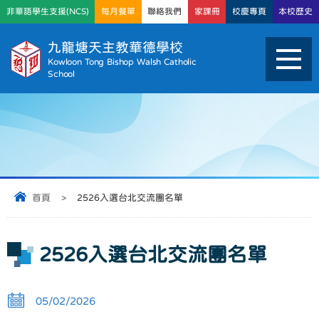
非華語學生支援(NCS)
每月餐單
聯絡我們
家課冊
校慶專頁
本校歷史
九龍塘天主教華德學校
Kowloon Tong Bishop Walsh Catholic
School
首頁
>
2526入選台北交流團名單
2526入選台北交流團名單
05/02/2026