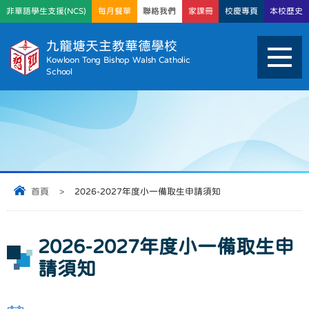
非華語學生支援(NCS)
每月餐單
聯絡我們
家課冊
校慶專頁
本校歷史
九龍塘天主教華德學校
Kowloon Tong Bishop Walsh Catholic
School
首頁
>
2026-2027年度小一備取生申請須知
2026-2027年度小一備取生申
請須知