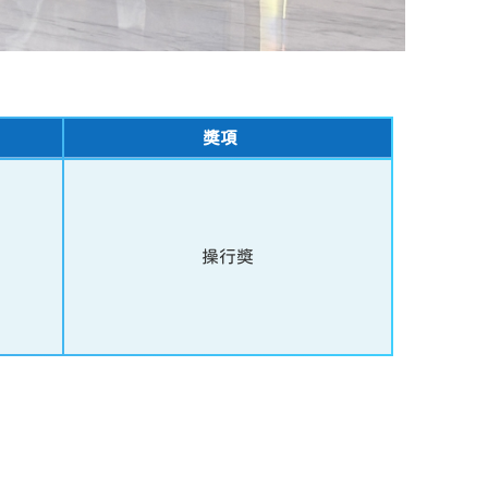
獎項
操行獎