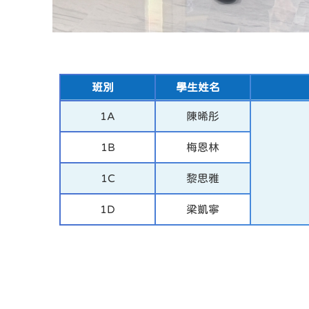
班別
學生姓名
1A
陳晞彤
1B
梅恩林
1C
黎思雅
1D
梁凱寧